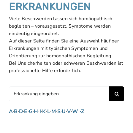
ERKRANKUNGEN
Viele Beschwerden lassen sich homöopathisch
begleiten – vorausgesetzt, Symptome werden
eindeutig eingeordnet.
Auf dieser Seite finden Sie eine Auswahl häufiger
Erkrankungen mit typischen Symptomen und
Orientierung zur homöopathischen Begleitung.
Bei Unsicherheiten oder schweren Beschwerden ist
professionelle Hilfe erforderlich.
Suche
nach:
A
·
B
·
D
·
E
·
G
·
H
·
I
·
K
·
L
·
M
·
S
·
U
·
V
·
W ·
Z