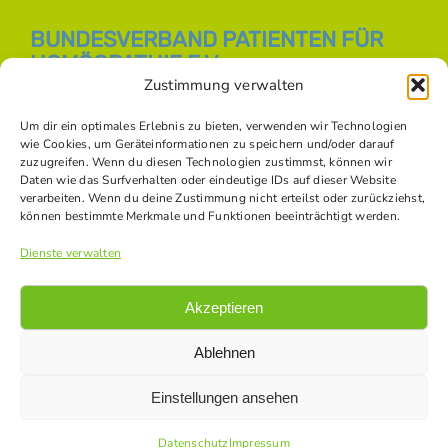
BUNDESVERBAND PATIENTEN FÜR
HOMÖOPATHIE E.V.
Zustimmung verwalten
E-Mail:
info [at] bph-online.de
Webseite:
Homöopathie Online
Um dir ein optimales Erlebnis zu bieten, verwenden wir Technologien
wie Cookies, um Geräteinformationen zu speichern und/oder darauf
zuzugreifen. Wenn du diesen Technologien zustimmst, können wir
Daten wie das Surfverhalten oder eindeutige IDs auf dieser Website
SOZIALE NETZWERKE
verarbeiten. Wenn du deine Zustimmung nicht erteilst oder zurückziehst,
können bestimmte Merkmale und Funktionen beeinträchtigt werden.
Dienste verwalten
Akzeptieren
Ablehnen
Einstellungen ansehen
© Copyright -
2026 Bundesverband Patienten für Homöopathie
e.V. |
Datenschutz
|
Impressum
|
Kontakt
|
Bildnachweise
Datenschutz
Impressum