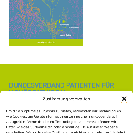
BUNDESVERBAND PATIENTEN FÜR
HOMÖOPATHIE E.V.
Zustimmung verwalten
E-Mail:
info [at] bph-online.de
Webseite:
Homöopathie Online
Um dir ein optimales Erlebnis zu bieten, verwenden wir Technologien
wie Cookies, um Geräteinformationen zu speichern und/oder darauf
zuzugreifen. Wenn du diesen Technologien zustimmst, können wir
Daten wie das Surfverhalten oder eindeutige IDs auf dieser Website
SOZIALE NETZWERKE
verarbeiten. Wenn du deine Zustimmung nicht erteilst oder zurückziehst,