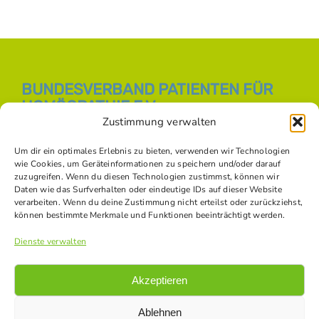
BUNDESVERBAND PATIENTEN FÜR
HOMÖOPATHIE E.V.
Zustimmung verwalten
E-Mail:
info [at] bph-online.de
Webseite:
Homöopathie Online
Um dir ein optimales Erlebnis zu bieten, verwenden wir Technologien
wie Cookies, um Geräteinformationen zu speichern und/oder darauf
zuzugreifen. Wenn du diesen Technologien zustimmst, können wir
Daten wie das Surfverhalten oder eindeutige IDs auf dieser Website
SOZIALE NETZWERKE
verarbeiten. Wenn du deine Zustimmung nicht erteilst oder zurückziehst,
können bestimmte Merkmale und Funktionen beeinträchtigt werden.
Dienste verwalten
Akzeptieren
Ablehnen