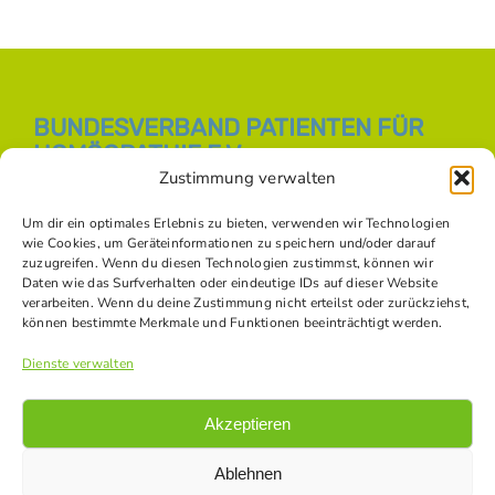
BUNDESVERBAND PATIENTEN FÜR
HOMÖOPATHIE E.V.
Zustimmung verwalten
E-Mail:
info [at] bph-online.de
Webseite:
Homöopathie Online
Um dir ein optimales Erlebnis zu bieten, verwenden wir Technologien
wie Cookies, um Geräteinformationen zu speichern und/oder darauf
zuzugreifen. Wenn du diesen Technologien zustimmst, können wir
Daten wie das Surfverhalten oder eindeutige IDs auf dieser Website
SOZIALE NETZWERKE
verarbeiten. Wenn du deine Zustimmung nicht erteilst oder zurückziehst,
können bestimmte Merkmale und Funktionen beeinträchtigt werden.
Dienste verwalten
Akzeptieren
Ablehnen