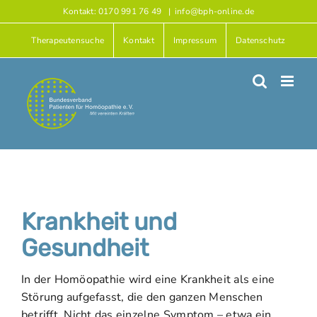
Zum
Kontakt: 0170 991 76 49
|
info@bph-online.de
Inhalt
Therapeutensuche
Kontakt
Impressum
Datenschutz
springen
Krankheit und
Gesundheit
In der Homöopathie wird eine Krankheit als eine
Störung aufgefasst, die den ganzen Menschen
betrifft. Nicht das einzelne Symptom – etwa ein