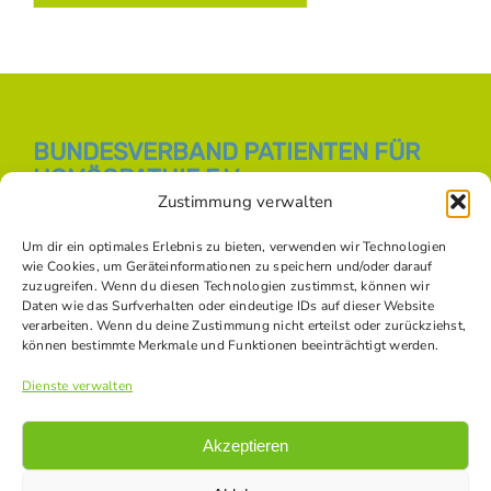
BUNDESVERBAND PATIENTEN FÜR
HOMÖOPATHIE E.V.
Zustimmung verwalten
E-Mail:
info [at] bph-online.de
Webseite:
Homöopathie Online
Um dir ein optimales Erlebnis zu bieten, verwenden wir Technologien
wie Cookies, um Geräteinformationen zu speichern und/oder darauf
zuzugreifen. Wenn du diesen Technologien zustimmst, können wir
Daten wie das Surfverhalten oder eindeutige IDs auf dieser Website
SOZIALE NETZWERKE
verarbeiten. Wenn du deine Zustimmung nicht erteilst oder zurückziehst,
können bestimmte Merkmale und Funktionen beeinträchtigt werden.
Dienste verwalten
Akzeptieren