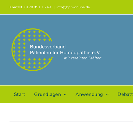
Zum
Kontakt: 0170 991 76 49
|
info@bph-online.de
Inhalt
springen
Start
Grundlagen
Anwendung
Debat