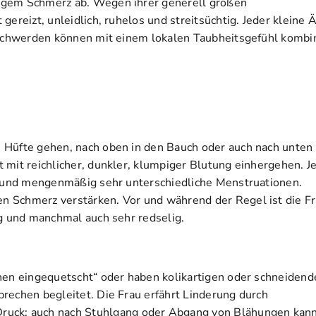
igem Schmerz ab. Wegen ihrer generell großen
ereizt, unleidlich, ruhelos und streitsüchtig. Jeder kleine 
Beschwerden können mit einem lokalen Taubheitsgefühl kombin
 Hüfte gehen, nach oben in den Bauch oder auch nach unten 
 mit reichlicher, dunkler, klumpiger Blutung einhergehen. J
ch und mengenmäßig sehr unterschiedliche Menstruationen.
n Schmerz verstärken. Vor und während der Regel ist die F
ig und manchmal auch sehr redselig.
inen eingequetscht“ oder haben kolikartigen oder schneidend
rechen begleitet. Die Frau erfährt Linderung durch
ck; auch nach Stuhlgang oder Abgang von Blähungen kan