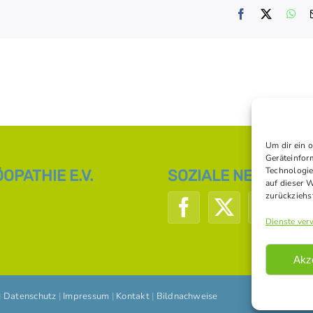
Facebook
X
Wh
Um dir ein 
Geräteinfor
Technologie
PATHIE E.V.
SOZIALE NETZWERK
auf dieser 
zurückziehs
Dienste ver
Akz
|
Datenschutz
|
Impressum
|
Kontakt
|
Bildnachweise