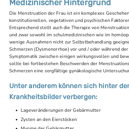
Medizinischer Hintergrund
Die Menstruation der Frau ist ein komplexes Geschehen
konstitutionellen, vegetativen und psychischen Faktoren
Entsprechend stellt auch die Therapie von Menstruati
und zwar sowohl im schulmedizinischen wie im homöopa
wenige Ausnahmen nicht zur Selbstbehandlung geeignet
Schmerzen (Dysmenorrhoe) vor und / oder während der M
Symptomatik zwischen einigen wirkungsvollen und bew
sollte bei fortbestehen Beschwerden der Menstruation
Schmerzen eine sorgfältige gynäkologische Untersuchu
Unter anderem können sich hinter d
Krankheitsbilder verbergen:
Lageveränderungen der Gebärmutter
Zysten an den Eierstöcken
Myome der Gebärmutter