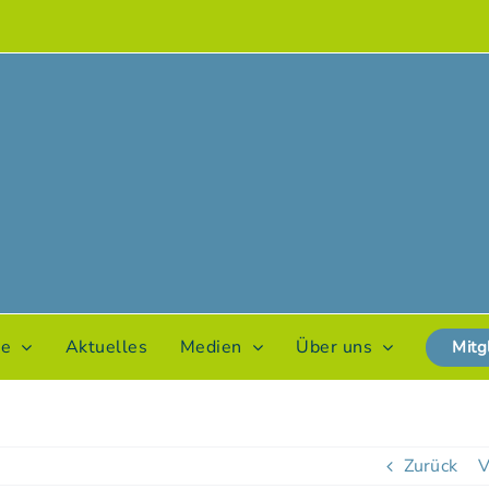
te
Aktuelles
Medien
Über uns
Mitg
Zurück
V