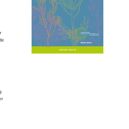
r
de
g
er