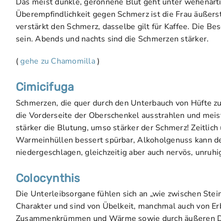
Das meist dunkle, geronnene Blut geht unter wehenart
Überempfindlichkeit gegen Schmerz ist die Frau äußerst g
verstärkt den Schmerz, dasselbe gilt für Kaffee. Die 
sein. Abends und nachts sind die Schmerzen stärker.
(
gehe zu Chamomilla
)
Cimicifuga
Schmerzen, die quer durch den Unterbauch von Hüfte zu
die Vorderseite der Oberschenkel ausstrahlen und meist
stärker die Blutung, umso stärker der Schmerz! Zeitli
Warmeinhüllen bessert spürbar, Alkoholgenuss kann de
niedergeschlagen, gleichzeitig aber auch nervös, unruh
Colocynthis
Die Unterleibsorgane fühlen sich an „wie zwischen Ste
Charakter und sind von Übelkeit, manchmal auch von Erb
Zusammenkrümmen und Wärme sowie durch äußeren Dru