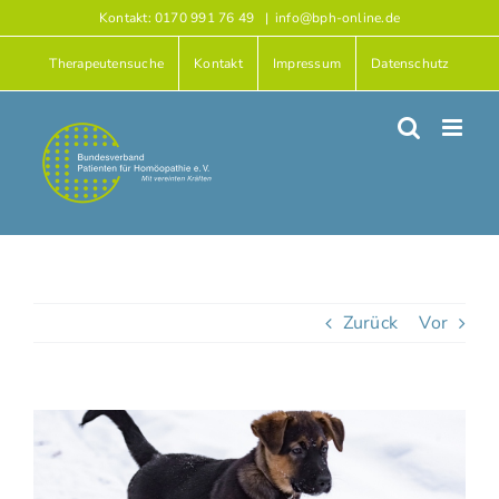
Zum
Kontakt: 0170 991 76 49
|
info@bph-online.de
Inhalt
Therapeutensuche
Kontakt
Impressum
Datenschutz
springen
Zurück
Vor