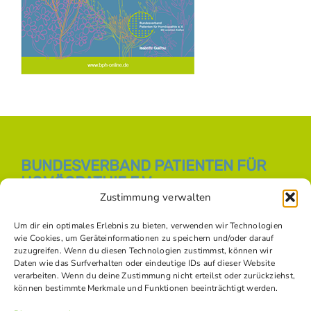
BUNDESVERBAND PATIENTEN FÜR
HOMÖOPATHIE E.V.
Zustimmung verwalten
E-Mail:
info [at] bph-online.de
Webseite:
Homöopathie Online
Um dir ein optimales Erlebnis zu bieten, verwenden wir Technologien
wie Cookies, um Geräteinformationen zu speichern und/oder darauf
zuzugreifen. Wenn du diesen Technologien zustimmst, können wir
Daten wie das Surfverhalten oder eindeutige IDs auf dieser Website
SOZIALE NETZWERKE
verarbeiten. Wenn du deine Zustimmung nicht erteilst oder zurückziehst,
können bestimmte Merkmale und Funktionen beeinträchtigt werden.