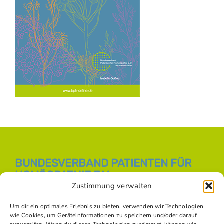
BUNDESVERBAND PATIENTEN FÜR
HOMÖOPATHIE E.V.
Zustimmung verwalten
E-Mail:
info [at] bph-online.de
Webseite:
Homöopathie Online
Um dir ein optimales Erlebnis zu bieten, verwenden wir Technologien
wie Cookies, um Geräteinformationen zu speichern und/oder darauf