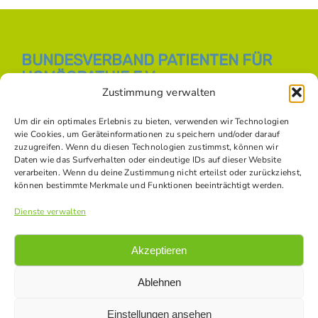
BUNDESVERBAND PATIENTEN FÜR
HOMÖOPATHIE E.V.
Zustimmung verwalten
E-Mail:
info [at] bph-online.de
Webseite:
Homöopathie Online
Um dir ein optimales Erlebnis zu bieten, verwenden wir Technologien
wie Cookies, um Geräteinformationen zu speichern und/oder darauf
zuzugreifen. Wenn du diesen Technologien zustimmst, können wir
Daten wie das Surfverhalten oder eindeutige IDs auf dieser Website
SOZIALE NETZWERKE
verarbeiten. Wenn du deine Zustimmung nicht erteilst oder zurückziehst,
können bestimmte Merkmale und Funktionen beeinträchtigt werden.
Dienste verwalten
Akzeptieren
Ablehnen
Einstellungen ansehen