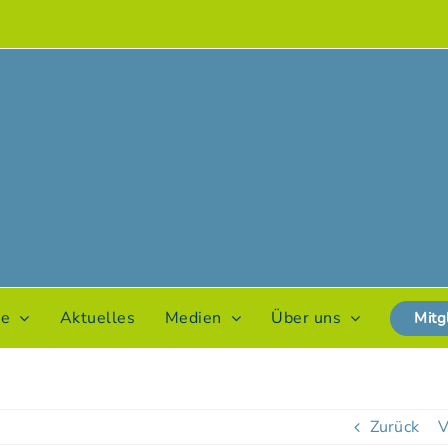
te
Aktuelles
Medien
Über uns
Mitg
Zurück
V