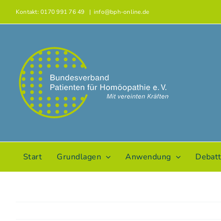
Zum
Kontakt: 0170 991 76 49
|
info@bph-online.de
Inhalt
springen
Start
Grundlagen
Anwendung
Debat