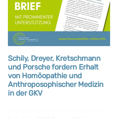
Schily, Dreyer, Kretschmann
und Porsche fordern Erhalt
von Homöopathie und
Anthroposophischer Medizin
in der GKV