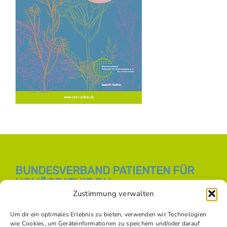
BUNDESVERBAND PATIENTEN FÜR
HOMÖOPATHIE E.V.
Zustimmung verwalten
E-Mail:
info [at] bph-online.de
Webseite:
Homöopathie Online
Um dir ein optimales Erlebnis zu bieten, verwenden wir Technologien
wie Cookies, um Geräteinformationen zu speichern und/oder darauf