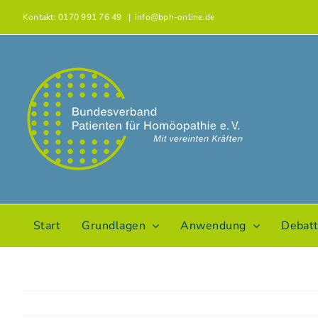
Zum
Kontakt: 0170 991 76 49
|
info@bph-online.de
Inhalt
springen
Start
Grundlagen
Anwendung
Debat