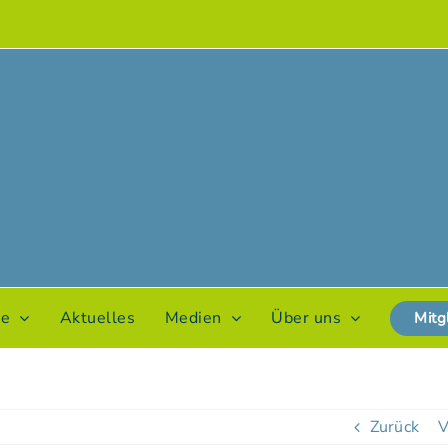
te
Aktuelles
Medien
Über uns
Mitg
Zurück
V