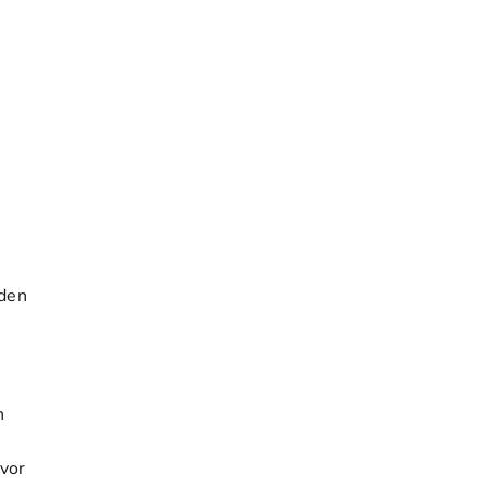
rden
n
vor