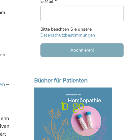
E-Mail
*
ihm
Bitte beachten Sie unsere
Datenschutzbestimmungen
gen
Bücher für Patienten
en
–
wenn
siven
ärt