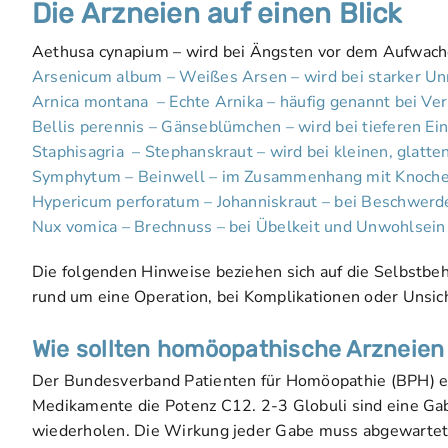
Die Arzneien auf einen Blick
Aethusa cynapium – wird bei Ängsten vor dem Aufwach
Arsenicum album – Weißes Arsen – wird bei starker U
Arnica montana – Echte Arnika – häufig genannt bei Ve
Bellis perennis – Gänseblümchen – wird bei tieferen Ei
Staphisagria – Stephanskraut – wird bei kleinen, glat
Symphytum – Beinwell – im Zusammenhang mit Knoche
Hypericum perforatum – Johanniskraut – bei Beschwerd
Nux vomica – Brechnuss – bei Übelkeit und Unwohlsein
Die folgenden Hinweise beziehen sich auf die Selbstb
rund um eine Operation, bei Komplikationen oder Unsich
Wie sollten homöopathische Arzneie
Der Bundesverband Patienten für Homöopathie (BPH) em
Medikamente die Potenz C12. 2-3 Globuli sind eine Gab
wiederholen. Die Wirkung jeder Gabe muss abgewartet 