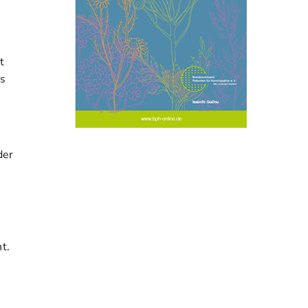
t
es
der
t.