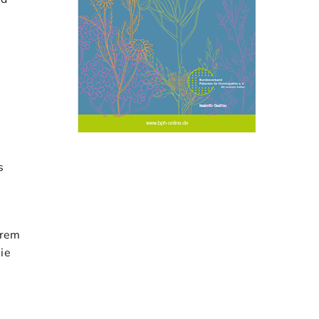
s
erem
ie