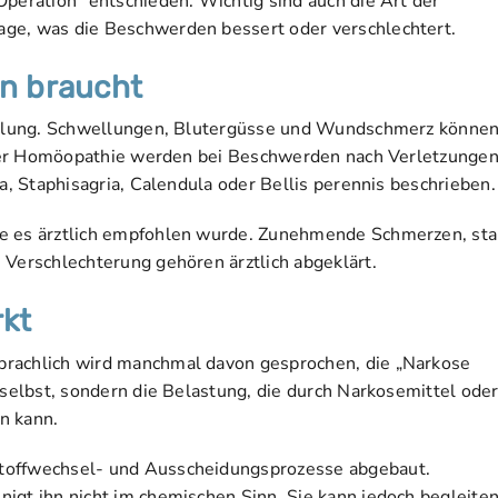
Operation“ entschieden. Wichtig sind auch die Art der
age, was die Beschwerden bessert oder verschlechtert.
n braucht
Heilung. Schwellungen, Blutergüsse und Wundschmerz können
In der Homöopathie werden bei Beschwerden nach Verletzunge
ca, Staphisagria, Calendula oder Bellis perennis beschrieben.
e es ärztlich empfohlen wurde. Zunehmende Schmerzen, sta
 Verschlechterung gehören ärztlich abgeklärt.
kt
prachlich wird manchmal davon gesprochen, die „Narkose
 selbst, sondern die Belastung, die durch Narkosemittel ode
n kann.
Stoffwechsel- und Ausscheidungsprozesse abgebaut.
igt ihn nicht im chemischen Sinn. Sie kann jedoch begleite