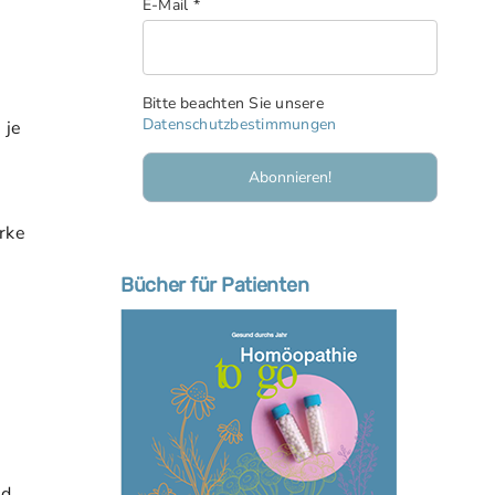
E-Mail
*
Bitte beachten Sie unsere
Datenschutzbestimmungen
 je
n
rke
Bücher für Patienten
r
nd