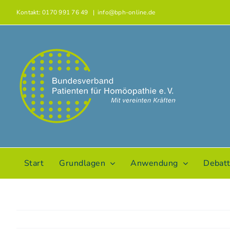
Zum
Kontakt: 0170 991 76 49
|
info@bph-online.de
Inhalt
springen
Start
Grundlagen
Anwendung
Debat