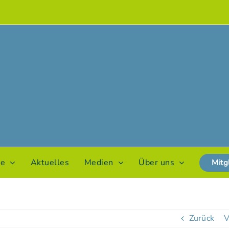
te
Aktuelles
Medien
Über uns
Mitg
Zurück
V