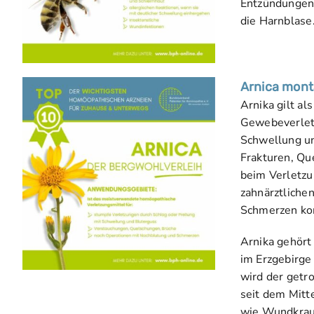
Entzündungen 
die Harnblase
Arnica mont
Arnika gilt al
Gewebeverletz
Schwellung un
Frakturen, Qu
beim Verletz
zahnärztliche
Schmerzen kom
Arnika gehört
im Erzgebirge
wird der getr
seit dem Mitt
wie Wundkraut