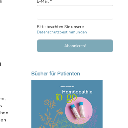
ch
E-Mail
*
Bitte beachten Sie unsere
Datenschutzbestimmungen
d
Bücher für Patienten
en,
s
chon
men