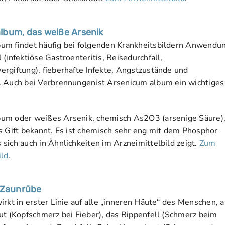
lbum, das weiße Arsenik
um findet häufig bei folgenden Krankheitsbildern Anwendu
 (infektiöse Gastroenteritis, Reisedurchfall,
ergiftung), fieberhafte Infekte, Angstzustände und
. Auch bei Verbrennungenist Arsenicum album ein wichtiges
um oder weißes Arsenik, chemisch As2O3 (arsenige Säure),
es Gift bekannt. Es ist chemisch sehr eng mit dem Phosphor
sich auch in Ähnlichkeiten im Arzneimittelbild zeigt.
Zum
ild
.
e Zaunrübe
irkt in erster Linie auf alle „inneren Häute“ des Menschen, a
aut (Kopfschmerz bei Fieber), das Rippenfell (Schmerz beim