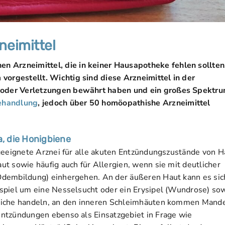
neimittel
n Arzneimittel, die in keiner Hausapotheke fehlen sollten
vorgestellt. Wichtig sind diese Arzneimittel in der
en oder Verletzungen bewährt haben und ein großes Spektr
ehandlung
‚ jedoch über 50 homöopathishe Arzneimittel
ca, die Honigbiene
 geeignete Arznei für alle akuten Entzündungszustände von H
ut sowie häufig auch für Allergien, wenn sie mit deutlicher
dembildung) einhergehen. An der äußeren Haut kann es sic
spiel um eine Nesselsucht oder ein Erysipel (Wundrose) so
tiche handeln, an den inneren Schleimhäuten kommen Mand
ntzündungen ebenso als Einsatzgebiet in Frage wie