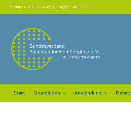
Zum
Kontakt: 0170 991 76 49
|
info@bph-online.de
Inhalt
springen
Start
Grundlagen
Anwendung
Debat