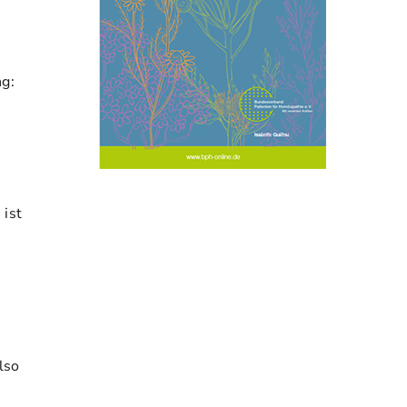
ng:
 ist
lso