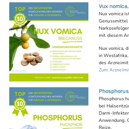
Vux nomica,
Nux vomica ist
Genussmittel 
Narkosefolgen
mit diesem Ar
Nux vomica, d
in Westafrika
des Arzneimit
Zum Arzneimit
Phosphorus,
Phosphorus ha
bei Halsentz
Darm-Infekten
Anwendung. Gr
Reize.