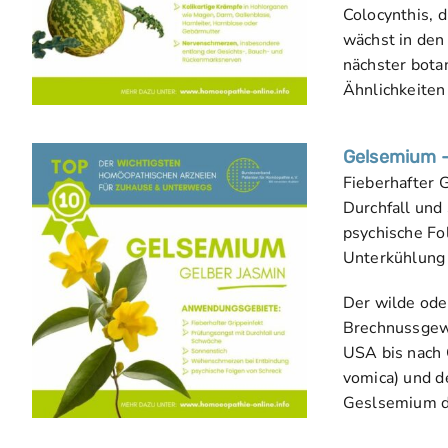
Colocynthis, 
wächst in den
nächster botan
Ähnlichkeiten
Gelsemium –
Fieberhafter 
Durchfall und
psychische Fo
Unterkühlung 
Der wilde ode
Brechnussgewä
USA bis nach 
vomica) und d
Geslsemium de