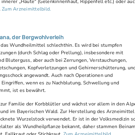
innerer „Häute“ (Gelenkinnenhaut, Rippenfell etc.) oder au
.
Zum Arzneimittelbild.
ana, der Bergwohlverleih
s das Wundheilmittel schlechthin. Es wird bei stumpfen
ungen (durch Schlag oder Prellung), insbesondere mit
d Bluterguss, aber auch bei Zerrungen, Verstauchungen,
etschungen, Kopfverletzungen und Gehirnerschütterung, un
ungsschock angewandt. Auch nach Operationen und
n Eingriffen, wenn es zu Nachblutung, Schwellung und
mt, ist es bewährt.
 zur Familie der Korbblütler und wächst vor allem in den Alp
 und im Bayerischen Wald. Zur Herstellung des Arzneimittel
ocknete Wurzelstock verwendet. Er ist in der Volksmedizin s
elalter als Wundheilpflanze bekannt, daher stammen Beina
, Fallkraut oder Stichkraut.
Zum Arzneimittelbild
.