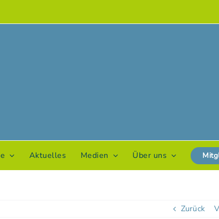
te
Aktuelles
Medien
Über uns
Mitg
Zurück
V