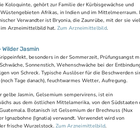
die Koloquinte, gehört zur Familie der Kürbisgewächse und
 Wüstengebieten Afrikas, in Indien und im Mittelmeerraum. 
ischer Verwandter ist Bryonia, die Zaunrübe, mit der sie vie
 im Arzneimittelbild hat.
Zum Arzneimittelbild
.
 Wilder Jasmin
Grippeinfekt, besonders in der Sommerzeit, Prüfungsangst m
 Schwäche, Sonnenstich, Wehenschwäche bei der Entbindun
lgen von Schreck. Typische Auslöser für die Beschwerden si
(noch Tage danach), feucht­warmes Wetter, Aufregung.
r gelbe Jasmin, Gelsemium sempervirens, ist ein
chs aus dem östlichen Mittelamerika, von den Südstaaten 
Guatemala. Botanisch ist Gelsemium der Brechnuss (Nux
er Ignazbohne (Ignatia) verwandt. Verwendet wird von
r frische Wurzelstock.
Zum Arzneimittelbild
.