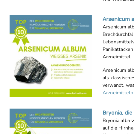
Arsenicum a
Arsenicum alb
Brechdurchfall
Lebensmittelv
Panikattacken
Arzneimittel.
Arsenicum alb
als klassisch
verwandt, was 
Arzneimittelb
Bryonia, di
Bryonia alba w
auf die Hirnh