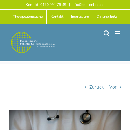
Zum
Kontakt: 0170 991 76 49
|
info@bph-online.de
Inhalt
Therapeutensuche
Kontakt
Impressum
Datenschutz
springen
Zurück
Vor