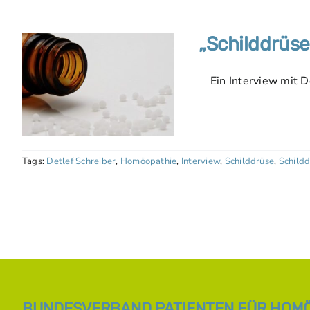
„Schilddrüs
Ein Interview mit De
Tags:
Detlef Schreiber
,
Homöopathie
,
Interview
,
Schilddrüse
,
Schild
BUNDESVERBAND PATIENTEN FÜR HOMÖO