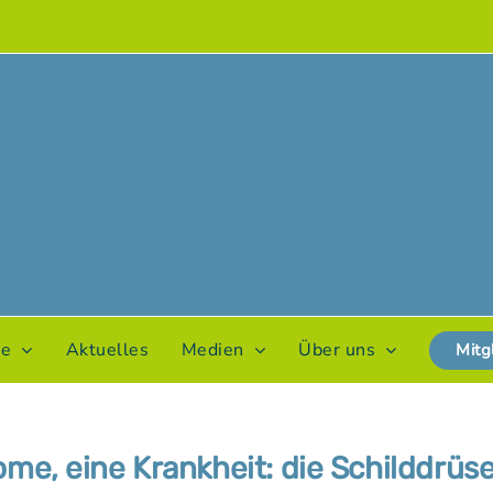
te
Aktuelles
Medien
Über uns
Mitg
me, eine Krankheit: die Schilddrüs