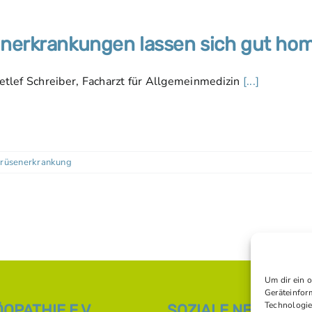
enerkrankungen lassen sich gut ho
tlef Schreiber, Facharzt für Allgemeinmedizin
[...]
drüsenerkrankung
Um dir ein 
Geräteinfor
Technologie
PATHIE E.V.
SOZIALE NETZWERK