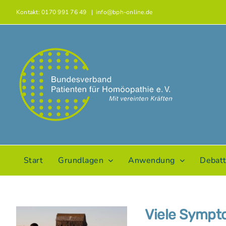
Zum
Kontakt: 0170 991 76 49
|
info@bph-online.de
Inhalt
springen
Start
Grundlagen
Anwendung
Debat
Viele Sympto