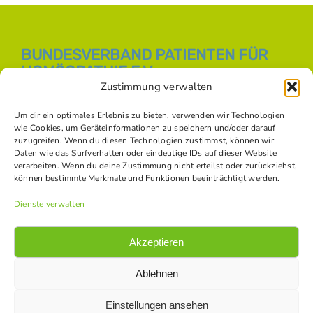
BUNDESVERBAND PATIENTEN FÜR
HOMÖOPATHIE E.V.
Zustimmung verwalten
E-Mail:
info [at] bph-online.de
Webseite:
Homöopathie Online
Um dir ein optimales Erlebnis zu bieten, verwenden wir Technologien
wie Cookies, um Geräteinformationen zu speichern und/oder darauf
zuzugreifen. Wenn du diesen Technologien zustimmst, können wir
Daten wie das Surfverhalten oder eindeutige IDs auf dieser Website
SOZIALE NETZWERKE
verarbeiten. Wenn du deine Zustimmung nicht erteilst oder zurückziehst,
können bestimmte Merkmale und Funktionen beeinträchtigt werden.
Dienste verwalten
Akzeptieren
Ablehnen
Einstellungen ansehen