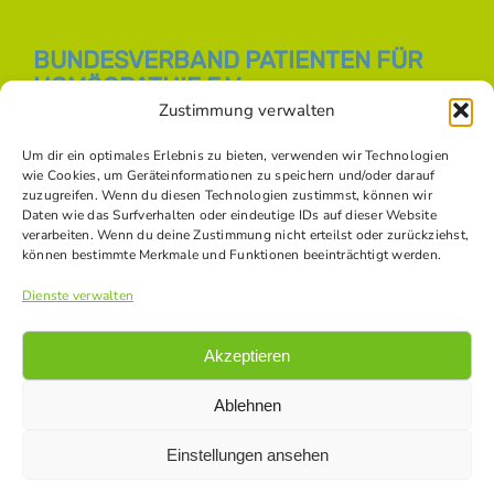
BUNDESVERBAND PATIENTEN FÜR
HOMÖOPATHIE E.V.
Zustimmung verwalten
E-Mail:
info [at] bph-online.de
Webseite:
Homöopathie Online
Um dir ein optimales Erlebnis zu bieten, verwenden wir Technologien
wie Cookies, um Geräteinformationen zu speichern und/oder darauf
zuzugreifen. Wenn du diesen Technologien zustimmst, können wir
Daten wie das Surfverhalten oder eindeutige IDs auf dieser Website
SOZIALE NETZWERKE
verarbeiten. Wenn du deine Zustimmung nicht erteilst oder zurückziehst,
können bestimmte Merkmale und Funktionen beeinträchtigt werden.
Dienste verwalten
Akzeptieren
Ablehnen
Einstellungen ansehen
© Copyright -
2026 Bundesverband Patienten für Homöopathie