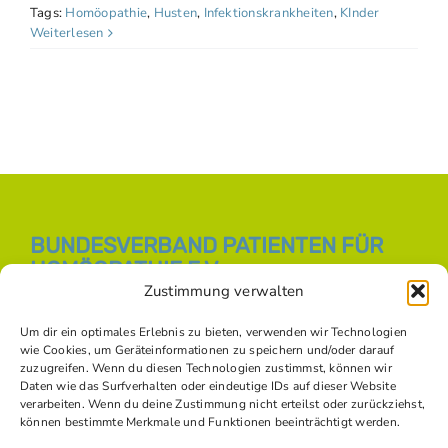
Tags:
Homöopathie
,
Husten
,
Infektionskrankheiten
,
KInder
Weiterlesen
BUNDESVERBAND PATIENTEN FÜR
HOMÖOPATHIE E.V.
Zustimmung verwalten
E-Mail:
info [at] bph-online.de
Webseite:
Homöopathie Online
Um dir ein optimales Erlebnis zu bieten, verwenden wir Technologien
wie Cookies, um Geräteinformationen zu speichern und/oder darauf
zuzugreifen. Wenn du diesen Technologien zustimmst, können wir
Daten wie das Surfverhalten oder eindeutige IDs auf dieser Website
SOZIALE NETZWERKE
verarbeiten. Wenn du deine Zustimmung nicht erteilst oder zurückziehst,
können bestimmte Merkmale und Funktionen beeinträchtigt werden.