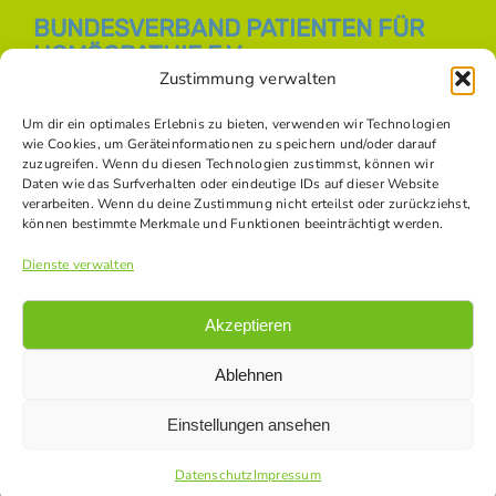
BUNDESVERBAND PATIENTEN FÜR
HOMÖOPATHIE E.V.
Zustimmung verwalten
E-Mail:
info [at] bph-online.de
Webseite:
Homöopathie Online
Um dir ein optimales Erlebnis zu bieten, verwenden wir Technologien
wie Cookies, um Geräteinformationen zu speichern und/oder darauf
zuzugreifen. Wenn du diesen Technologien zustimmst, können wir
Daten wie das Surfverhalten oder eindeutige IDs auf dieser Website
SOZIALE NETZWERKE
verarbeiten. Wenn du deine Zustimmung nicht erteilst oder zurückziehst,
können bestimmte Merkmale und Funktionen beeinträchtigt werden.
Dienste verwalten
Akzeptieren
Ablehnen
Einstellungen ansehen
© Copyright -
2026 Bundesverband Patienten für Homöopathie
e.V. |
Datenschutz
|
Impressum
|
Kontakt
|
Bildnachweise
Datenschutz
Impressum