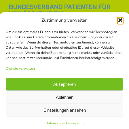
BUNDESVERBAND PATIENTEN FÜR
HOMÖOPATHIE E.V.
Zustimmung verwalten
E-Mail:
info [at] bph-online.de
Webseite:
Homöopathie Online
Um dir ein optimales Erlebnis zu bieten, verwenden wir Technologien
wie Cookies, um Geräteinformationen zu speichern und/oder darauf
zuzugreifen. Wenn du diesen Technologien zustimmst, können wir
Daten wie das Surfverhalten oder eindeutige IDs auf dieser Website
SOZIALE NETZWERKE
verarbeiten. Wenn du deine Zustimmung nicht erteilst oder zurückziehst,
können bestimmte Merkmale und Funktionen beeinträchtigt werden.
Dienste verwalten
Akzeptieren
Ablehnen
Einstellungen ansehen
© Copyright -
2026 Bundesverband Patienten für Homöopathie
e.V. |
Datenschutz
|
Impressum
|
Kontakt
|
Bildnachweise
Datenschutz
Impressum