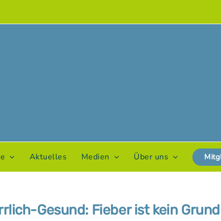
te
Aktuelles
Medien
Über uns
Mitg
rrlich-Gesund: Fieber ist kein Grund