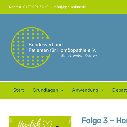
Zum
Kontakt: 0170 991 76 49
|
info@bph-online.de
Inhalt
springen
Start
Grundlagen
Anwendung
Debat
Folge 3 – He