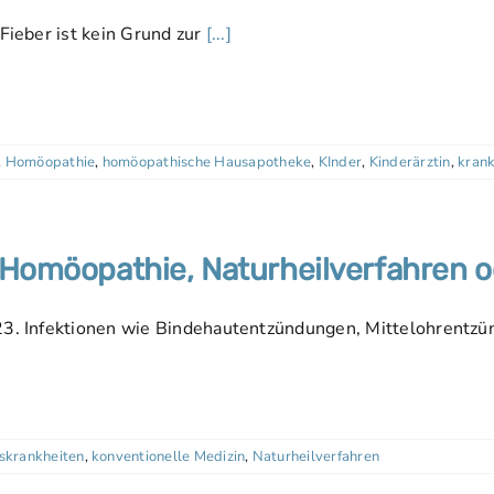
 Fieber ist kein Grund zur
[...]
,
Homöopathie
,
homöopathische Hausapotheke
,
KInder
,
Kinderärztin
,
krank
 Homöopathie, Naturheilverfahren o
023. Infektionen wie Bindehautentzündungen, Mittelohrent
nskrankheiten
,
konventionelle Medizin
,
Naturheilverfahren