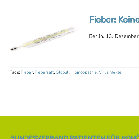
Fieber: Kein
Berlin, 13. Dezembe
Tags:
Fieber
,
Fiebersaft
,
Globuli
,
Homöopathie
,
Virusinfekte
BUNDESVERBAND PATIENTEN FÜR HOMÖO