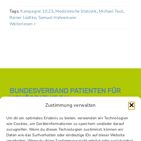
Tags:
Kampagne 10:23
,
Medizinische Statistik
,
Michael Teut
,
Rainer Lüdtke
,
Samuel Hahnemann
Weiterlesen
BUNDESVERBAND PATIENTEN FÜR
HOMÖOPATHIE E.V.
Zustimmung verwalten
E-Mail:
info [at] bph-online.de
Webseite:
Homöopathie Online
Um dir ein optimales Erlebnis zu bieten, verwenden wir Technologien
wie Cookies, um Geräteinformationen zu speichern und/oder darauf
zuzugreifen. Wenn du diesen Technologien zustimmst, können wir
Daten wie das Surfverhalten oder eindeutige IDs auf dieser Website
SOZIALE NETZWERKE
verarbeiten. Wenn du deine Zustimmung nicht erteilst oder zurückziehst,