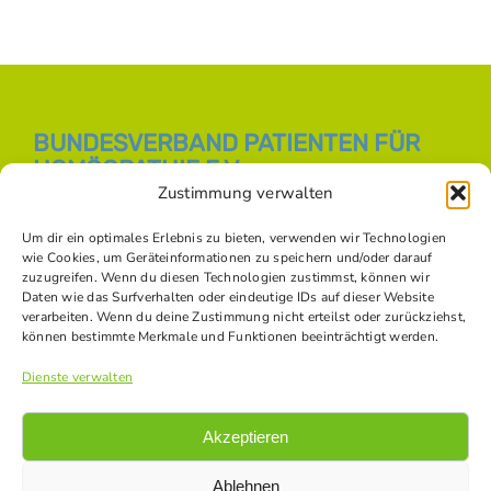
BUNDESVERBAND PATIENTEN FÜR
HOMÖOPATHIE E.V.
Zustimmung verwalten
E-Mail:
info [at] bph-online.de
Webseite:
Homöopathie Online
Um dir ein optimales Erlebnis zu bieten, verwenden wir Technologien
wie Cookies, um Geräteinformationen zu speichern und/oder darauf
zuzugreifen. Wenn du diesen Technologien zustimmst, können wir
Daten wie das Surfverhalten oder eindeutige IDs auf dieser Website
SOZIALE NETZWERKE
verarbeiten. Wenn du deine Zustimmung nicht erteilst oder zurückziehst,
können bestimmte Merkmale und Funktionen beeinträchtigt werden.
Dienste verwalten
Akzeptieren
Ablehnen