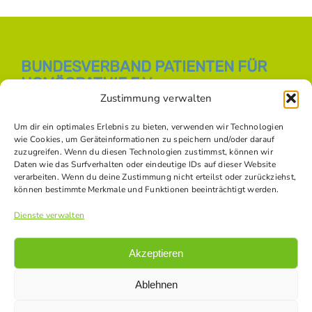
BUNDESVERBAND PATIENTEN FÜR
HOMÖOPATHIE E.V.
Zustimmung verwalten
E-Mail:
info [at] bph-online.de
Webseite:
Homöopathie Online
Um dir ein optimales Erlebnis zu bieten, verwenden wir Technologien
wie Cookies, um Geräteinformationen zu speichern und/oder darauf
zuzugreifen. Wenn du diesen Technologien zustimmst, können wir
Daten wie das Surfverhalten oder eindeutige IDs auf dieser Website
SOZIALE NETZWERKE
verarbeiten. Wenn du deine Zustimmung nicht erteilst oder zurückziehst,
können bestimmte Merkmale und Funktionen beeinträchtigt werden.
Dienste verwalten
Akzeptieren
Ablehnen