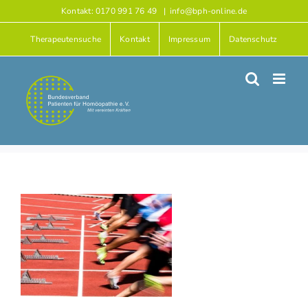
Zum
Kontakt: 0170 991 76 49
|
info@bph-online.de
Inhalt
Therapeutensuche
Kontakt
Impressum
Datenschutz
springen