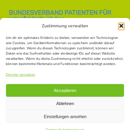
BUNDESVERBAND PATIENTEN FÜR
HOMÖOPATHIE E.V.
Zustimmung verwalten
E-Mail:
info [at] bph-online.de
Webseite:
Homöopathie Online
Um dir ein optimales Erlebnis zu bieten, verwenden wir Technologien
wie Cookies, um Geräteinformationen zu speichern und/oder darauf
zuzugreifen. Wenn du diesen Technologien zustimmst, können wir
Daten wie das Surfverhalten oder eindeutige IDs auf dieser Website
SOZIALE NETZWERKE
verarbeiten. Wenn du deine Zustimmung nicht erteilst oder zurückziehst,
können bestimmte Merkmale und Funktionen beeinträchtigt werden.
Dienste verwalten
Akzeptieren
Ablehnen
Einstellungen ansehen
© Copyright -
2026 Bundesverband Patienten für Homöopathie
e.V. |
Datenschutz
|
Impressum
|
Kontakt
|
Bildnachweise
Datenschutz
Impressum