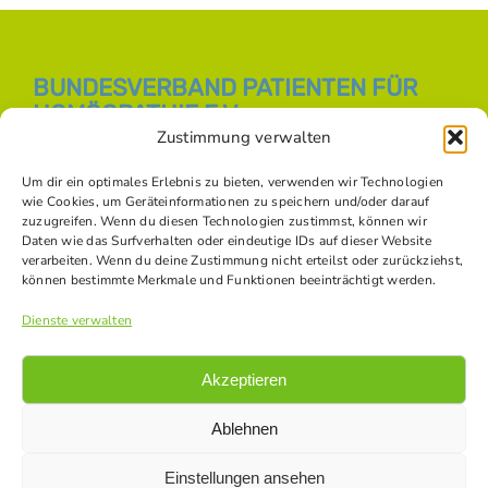
BUNDESVERBAND PATIENTEN FÜR
HOMÖOPATHIE E.V.
Zustimmung verwalten
E-Mail:
info [at] bph-online.de
Webseite:
Homöopathie Online
Um dir ein optimales Erlebnis zu bieten, verwenden wir Technologien
wie Cookies, um Geräteinformationen zu speichern und/oder darauf
zuzugreifen. Wenn du diesen Technologien zustimmst, können wir
Daten wie das Surfverhalten oder eindeutige IDs auf dieser Website
SOZIALE NETZWERKE
verarbeiten. Wenn du deine Zustimmung nicht erteilst oder zurückziehst,
können bestimmte Merkmale und Funktionen beeinträchtigt werden.
Dienste verwalten
Akzeptieren
Ablehnen
Einstellungen ansehen