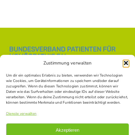
BUNDESVERBAND PATIENTEN FÜR
HOMÖOPATHIE E.V.
Zustimmung verwalten
E-Mail:
info [at] bph-online.de
Webseite:
Homöopathie Online
Um dir ein optimales Erlebnis zu bieten, verwenden wir Technologien
wie Cookies, um Geräteinformationen zu speichern und/oder darauf
zuzugreifen. Wenn du diesen Technologien zustimmst, können wir
Daten wie das Surfverhalten oder eindeutige IDs auf dieser Website
SOZIALE NETZWERKE
verarbeiten. Wenn du deine Zustimmung nicht erteilst oder zurückziehst,
können bestimmte Merkmale und Funktionen beeinträchtigt werden.
Dienste verwalten
Akzeptieren