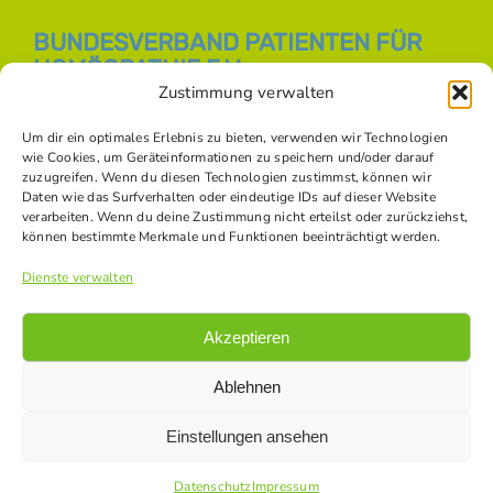
BUNDESVERBAND PATIENTEN FÜR
HOMÖOPATHIE E.V.
Zustimmung verwalten
E-Mail:
info [at] bph-online.de
Webseite:
Homöopathie Online
Um dir ein optimales Erlebnis zu bieten, verwenden wir Technologien
wie Cookies, um Geräteinformationen zu speichern und/oder darauf
zuzugreifen. Wenn du diesen Technologien zustimmst, können wir
Daten wie das Surfverhalten oder eindeutige IDs auf dieser Website
SOZIALE NETZWERKE
verarbeiten. Wenn du deine Zustimmung nicht erteilst oder zurückziehst,
können bestimmte Merkmale und Funktionen beeinträchtigt werden.
Dienste verwalten
Akzeptieren
Ablehnen
Einstellungen ansehen
© Copyright -
2026 Bundesverband Patienten für Homöopathie
e.V. |
Datenschutz
|
Impressum
|
Kontakt
|
Bildnachweise
Datenschutz
Impressum