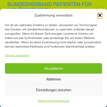
BUNDESVERBAND PATIENTEN FÜR
HOMÖOPATHIE E.V.
Zustimmung verwalten
E-Mail:
info [at] bph-online.de
Webseite:
Homöopathie Online
Um dir ein optimales Erlebnis zu bieten, verwenden wir Technologien
wie Cookies, um Geräteinformationen zu speichern und/oder darauf
zuzugreifen. Wenn du diesen Technologien zustimmst, können wir
Daten wie das Surfverhalten oder eindeutige IDs auf dieser Website
SOZIALE NETZWERKE
verarbeiten. Wenn du deine Zustimmung nicht erteilst oder zurückziehst,
können bestimmte Merkmale und Funktionen beeinträchtigt werden.
Dienste verwalten
Akzeptieren
Ablehnen
Einstellungen ansehen
© Copyright -
2026 Bundesverband Patienten für Homöopathie
e.V. |
Datenschutz
|
Impressum
|
Kontakt
|
Bildnachweise
Datenschutz
Impressum