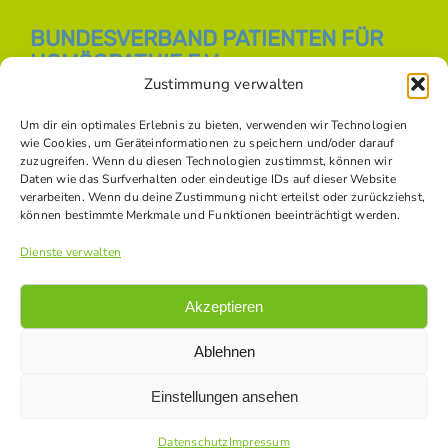
BUNDESVERBAND PATIENTEN FÜR
HOMÖOPATHIE E.V.
Zustimmung verwalten
E-Mail:
info [at] bph-online.de
Webseite:
Homöopathie Online
Um dir ein optimales Erlebnis zu bieten, verwenden wir Technologien
wie Cookies, um Geräteinformationen zu speichern und/oder darauf
zuzugreifen. Wenn du diesen Technologien zustimmst, können wir
Daten wie das Surfverhalten oder eindeutige IDs auf dieser Website
SOZIALE NETZWERKE
verarbeiten. Wenn du deine Zustimmung nicht erteilst oder zurückziehst,
können bestimmte Merkmale und Funktionen beeinträchtigt werden.
Dienste verwalten
Akzeptieren
Ablehnen
Einstellungen ansehen
© Copyright -
2026 Bundesverband Patienten für Homöopathie
e.V. |
Datenschutz
|
Impressum
|
Kontakt
|
Bildnachweise
Datenschutz
Impressum