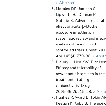
> Abstract
Morales DR, Jackson C,
Lipworth BJ, Donnan PT,
Guthrie B: Adverse respirat
effect of acute β-blocker
exposure in asthma: a
systematic review and meta
analysis of randomized
controlled trials. Chest. 20
Apr;145(4):779-86.
> Abstr
Bielory L, Lien KW, Bigelsen
Efficacy and tolerability of
newer antihistamines in the
treatment of allergic
conjunctivitis. Drugs.
2005;65(2):215-28.
> Abst
Hughes R, Ward D, Tobin A
Keegan K, Kirby B: The use o