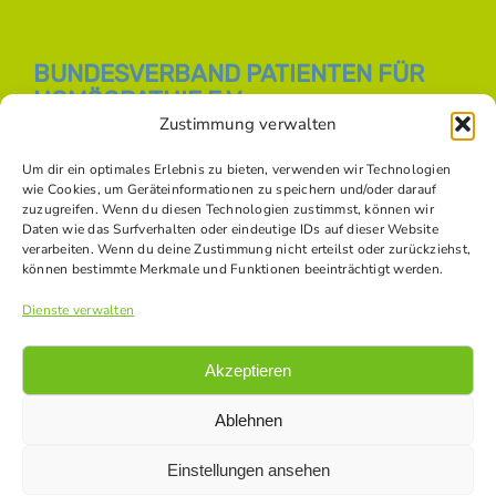
BUNDESVERBAND PATIENTEN FÜR
HOMÖOPATHIE E.V.
Zustimmung verwalten
E-Mail:
info [at] bph-online.de
Webseite:
Homöopathie Online
Um dir ein optimales Erlebnis zu bieten, verwenden wir Technologien
wie Cookies, um Geräteinformationen zu speichern und/oder darauf
zuzugreifen. Wenn du diesen Technologien zustimmst, können wir
Daten wie das Surfverhalten oder eindeutige IDs auf dieser Website
SOZIALE NETZWERKE
verarbeiten. Wenn du deine Zustimmung nicht erteilst oder zurückziehst,
können bestimmte Merkmale und Funktionen beeinträchtigt werden.
Dienste verwalten
Akzeptieren
Ablehnen
Einstellungen ansehen
© Copyright -
2026 Bundesverband Patienten für Homöopathie