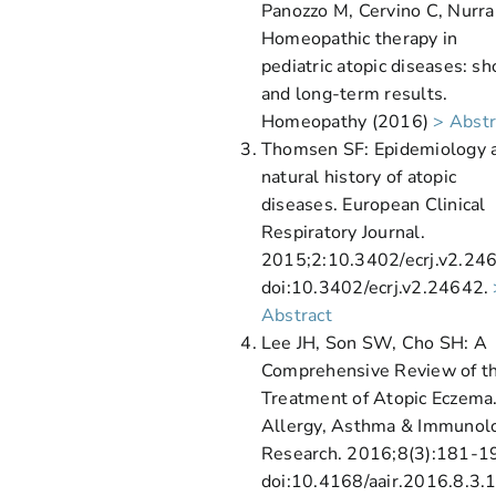
Panozzo M, Cervino C, Nurra
Homeopathic therapy in
pediatric atopic diseases: sh
and long-term results.
Homeopathy (2016)
> Abstr
Thomsen SF: Epidemiology 
natural history of atopic
diseases. European Clinical
Respiratory Journal.
2015;2:10.3402/ecrj.v2.24
doi:10.3402/ecrj.v2.24642.
Abstract
Lee JH, Son SW, Cho SH: A
Comprehensive Review of t
Treatment of Atopic Eczema
Allergy, Asthma & Immunol
Research. 2016;8(3):181-1
doi:10.4168/aair.2016.8.3.