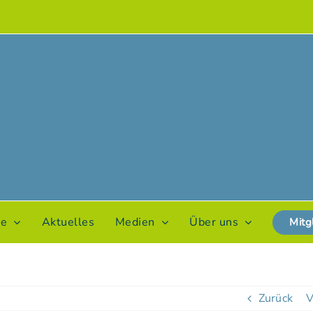
te
Aktuelles
Medien
Über uns
Mitg
Zurück
V