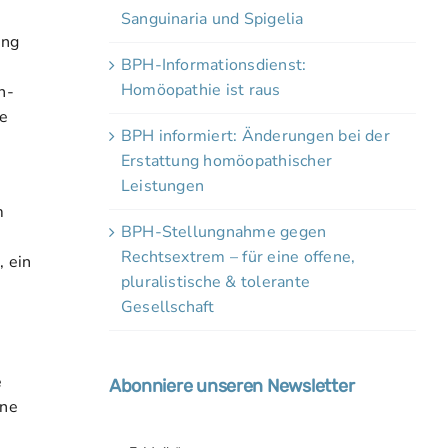
Sanguinaria und Spigelia
ung
BPH-Informationsdienst:
Homöopathie ist raus
h-
ie
BPH informiert: Änderungen bei der
Erstattung homöopathischer
Leistungen
m
BPH-Stellungnahme gegen
Rechtsextrem – für eine offene,
 ein
pluralistische & tolerante
Gesellschaft
e
Abonniere unseren Newsletter
ine