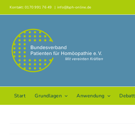
Zum
Kontakt: 0170 991 76 49
|
info@bph-online.de
Inhalt
springen
Start
Grundlagen
Anwendung
Debat