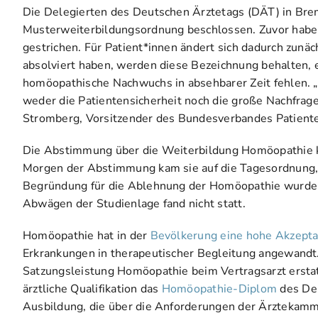
Die Delegierten des Deutschen Ärztetags (DÄT) in Bre
Musterweiterbildungsordnung beschlossen. Zuvor habe
gestrichen. Für Patient*innen ändert sich dadurch zunäc
absolviert haben, werden diese Bezeichnung behalten, e
homöopathische Nachwuchs in absehbarer Zeit fehlen. „Au
weder die Patientensicherheit noch die große Nachfrag
Stromberg, Vorsitzender des Bundesverbandes Patient
Die Abstimmung über die Weiterbildung Homöopathie ka
Morgen der Abstimmung kam sie auf die Tagesordnung, e
Begründung für die Ablehnung der Homöopathie wurde i
Abwägen der Studienlage fand nicht statt.
Homöopathie hat in der
Bevölkerung eine hohe Akzept
Erkrankungen in therapeutischer Begleitung angewandt.
Satzungsleistung Homöopathie beim Vertragsarzt erstat
ärztliche Qualifikation das
Homöopathie-Diplom
des Deu
Ausbildung, die über die Anforderungen der Ärztekamm