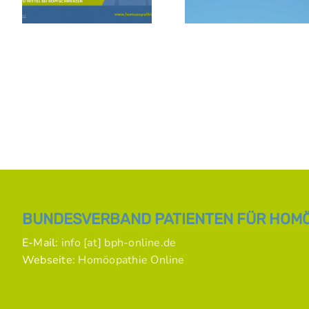
BUNDESVERBAND PATIENTEN FÜR HOMÖO
E-Mail:
info [at] bph-online.de
Webseite:
Homöopathie Online