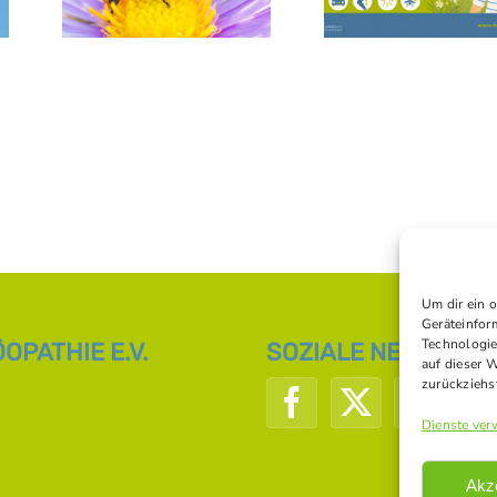
Um dir ein 
Geräteinfor
Technologie
PATHIE E.V.
SOZIALE NETZWERK
auf dieser 
zurückziehs
Dienste ver
Akz