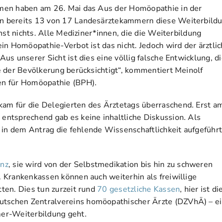
men haben am 26. Mai das Aus der Homöopathie in der
n bereits 13 von 17 Landesärztekammern diese Weiterbild
hst nichts. Alle Mediziner*innen, die die Weiterbildung
in Homöopathie-Verbot ist das nicht. Jedoch wird der ärztlic
s unserer Sicht ist dies eine völlig falsche Entwicklung, d
e der Bevölkerung berücksichtigt“, kommentiert Meinolf
en für Homöopathie (BPH).
m für die Delegierten des Ärztetags überraschend. Erst a
ntsprechend gab es keine inhaltliche Diskussion. Als
n dem Antrag die fehlende Wissenschaftlichkeit aufgeführt,
anz
, sie wird von der Selbstmedikation bis hin zu schweren
 Krankenkassen können auch weiterhin als freiwillige
ten. Dies tun zurzeit rund
70 gesetzliche Kassen
, hier ist di
tschen Zentralvereins homöopathischer Ärzte (DZVhÄ) – e
er-Weiterbildung geht.