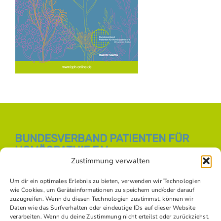
BUNDESVERBAND PATIENTEN FÜR
HOMÖOPATHIE E.V.
Zustimmung verwalten
E-Mail:
info [at] bph-online.de
Webseite:
Homöopathie Online
Um dir ein optimales Erlebnis zu bieten, verwenden wir Technologien
wie Cookies, um Geräteinformationen zu speichern und/oder darauf
zuzugreifen. Wenn du diesen Technologien zustimmst, können wir
Daten wie das Surfverhalten oder eindeutige IDs auf dieser Website
SOZIALE NETZWERKE
verarbeiten. Wenn du deine Zustimmung nicht erteilst oder zurückziehst,