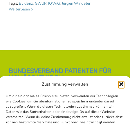
Tags:
Evidenz
,
GWUP
,
IQWiG
,
Jürgen Windeler
Weiterlesen
BUNDESVERBAND PATIENTEN FÜR
HOMÖOPATHIE E.V.
Zustimmung verwalten
E-Mail:
info [at] bph-online.de
Webseite:
Homöopathie Online
Um dir ein optimales Erlebnis zu bieten, verwenden wir Technologien
wie Cookies, um Geräteinformationen zu speichern und/oder darauf
zuzugreifen. Wenn du diesen Technologien zustimmst, können wir
Daten wie das Surfverhalten oder eindeutige IDs auf dieser Website
SOZIALE NETZWERKE
verarbeiten. Wenn du deine Zustimmung nicht erteilst oder zurückziehst,
können bestimmte Merkmale und Funktionen beeinträchtigt werden.