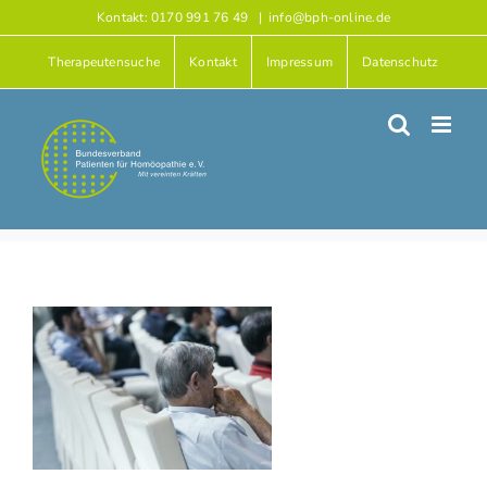
Zum
Kontakt: 0170 991 76 49
|
info@bph-online.de
Inhalt
Therapeutensuche
Kontakt
Impressum
Datenschutz
springen