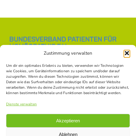
BUNDESVERBAND PATIENTEN FÜR
HOMÖOPATHIE E.V.
Zustimmung verwalten
E-Mail:
info [at] bph-online.de
Webseite:
Homöopathie Online
Um dir ein optimales Erlebnis zu bieten, verwenden wir Technologien
wie Cookies, um Geräteinformationen zu speichern und/oder darauf
zuzugreifen. Wenn du diesen Technologien zustimmst, können wir
Daten wie das Surfverhalten oder eindeutige IDs auf dieser Website
SOZIALE NETZWERKE
verarbeiten. Wenn du deine Zustimmung nicht erteilst oder zurückziehst,
können bestimmte Merkmale und Funktionen beeinträchtigt werden.
Dienste verwalten
Akzeptieren
Ablehnen