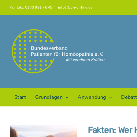
Zum
Kontakt: 0170 991 76 49
|
info@bph-online.de
Inhalt
springen
Start
Grundlagen
Anwendung
Debat
Fakten: Wer