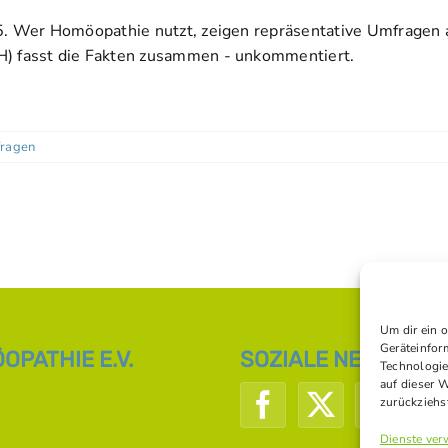
25. Wer Homöopathie nutzt, zeigen repräsentative Umfragen 
H) fasst die Fakten zusammen - unkommentiert.
ragen
Um dir ein 
Geräteinfor
PATHIE E.V.
SOZIALE NETZWERK
Technologie
auf dieser 
zurückziehs
Dienste ver