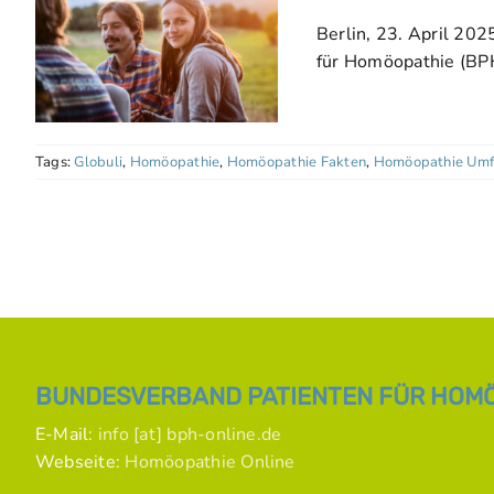
Berlin, 23. April 20
für Homöopathie (BP
Tags:
Globuli
,
Homöopathie
,
Homöopathie Fakten
,
Homöopathie Umf
BUNDESVERBAND PATIENTEN FÜR HOMÖO
E-Mail:
info [at] bph-online.de
Webseite:
Homöopathie Online