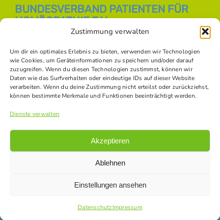
BUNDESVERBAND PATIENTEN FÜR
HOMÖOPATHIE E.V.
Zustimmung verwalten
E-Mail:
info [at] bph-online.de
Webseite:
Homöopathie Online
Um dir ein optimales Erlebnis zu bieten, verwenden wir Technologien
wie Cookies, um Geräteinformationen zu speichern und/oder darauf
zuzugreifen. Wenn du diesen Technologien zustimmst, können wir
Daten wie das Surfverhalten oder eindeutige IDs auf dieser Website
SOZIALE NETZWERKE
verarbeiten. Wenn du deine Zustimmung nicht erteilst oder zurückziehst,
können bestimmte Merkmale und Funktionen beeinträchtigt werden.
Dienste verwalten
Akzeptieren
Ablehnen
Einstellungen ansehen
© Copyright -
2026 Bundesverband Patienten für Homöopathie
e.V. |
Datenschutz
|
Impressum
|
Kontakt
|
Bildnachweise
Datenschutz
Impressum