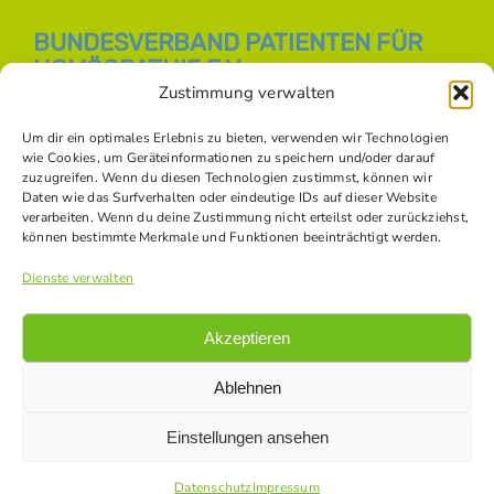
BUNDESVERBAND PATIENTEN FÜR
HOMÖOPATHIE E.V.
Zustimmung verwalten
E-Mail:
info [at] bph-online.de
Webseite:
Homöopathie Online
Um dir ein optimales Erlebnis zu bieten, verwenden wir Technologien
wie Cookies, um Geräteinformationen zu speichern und/oder darauf
zuzugreifen. Wenn du diesen Technologien zustimmst, können wir
Daten wie das Surfverhalten oder eindeutige IDs auf dieser Website
SOZIALE NETZWERKE
verarbeiten. Wenn du deine Zustimmung nicht erteilst oder zurückziehst,
können bestimmte Merkmale und Funktionen beeinträchtigt werden.
Dienste verwalten
Akzeptieren
Ablehnen
Einstellungen ansehen
© Copyright -
2026 Bundesverband Patienten für Homöopathie
e.V. |
Datenschutz
|
Impressum
|
Kontakt
|
Bildnachweise
Datenschutz
Impressum