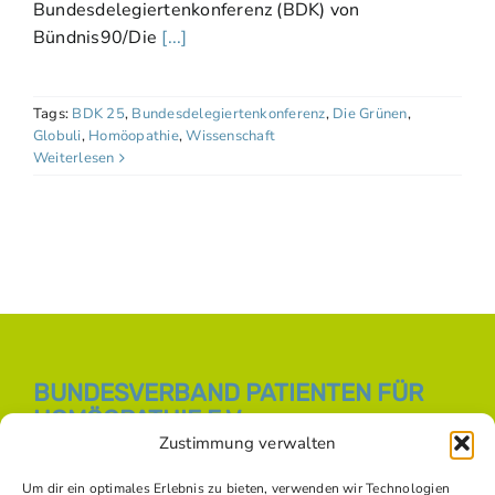
Bundesdelegiertenkonferenz (BDK) von
Bündnis90/Die
[...]
Tags:
BDK 25
,
Bundesdelegiertenkonferenz
,
Die Grünen
,
Globuli
,
Homöopathie
,
Wissenschaft
Weiterlesen
BUNDESVERBAND PATIENTEN FÜR
HOMÖOPATHIE E.V.
Zustimmung verwalten
E-Mail:
info [at] bph-online.de
Webseite:
Homöopathie Online
Um dir ein optimales Erlebnis zu bieten, verwenden wir Technologien