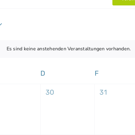
Es sind keine anstehenden Veranstaltungen vorhanden.
Hinweis
ITTWOCH
D
DONNERSTAG
F
FREITAG
0
0
30
31
ranstaltungen,
Veranstaltungen,
Veranstal