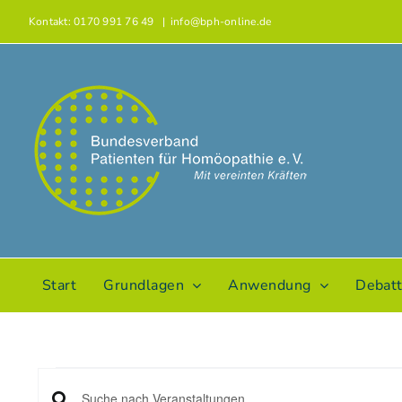
Zum
Kontakt: 0170 991 76 49
|
info@bph-online.de
Inhalt
springen
Start
Grundlagen
Anwendung
Debat
Veranstaltungen