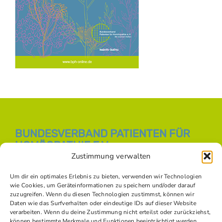
BUNDESVERBAND PATIENTEN FÜR
HOMÖOPATHIE E.V.
Zustimmung verwalten
E-Mail:
info [at] bph-online.de
Webseite:
Homöopathie Online
Um dir ein optimales Erlebnis zu bieten, verwenden wir Technologien
wie Cookies, um Geräteinformationen zu speichern und/oder darauf
zuzugreifen. Wenn du diesen Technologien zustimmst, können wir
Daten wie das Surfverhalten oder eindeutige IDs auf dieser Website
SOZIALE NETZWERKE
verarbeiten. Wenn du deine Zustimmung nicht erteilst oder zurückziehst,
können bestimmte Merkmale und Funktionen beeinträchtigt werden.