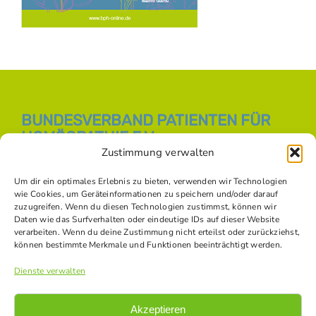
BUNDESVERBAND PATIENTEN FÜR
HOMÖOPATHIE E.V.
Zustimmung verwalten
E-Mail:
info [at] bph-online.de
Webseite:
Homöopathie Online
Um dir ein optimales Erlebnis zu bieten, verwenden wir Technologien
wie Cookies, um Geräteinformationen zu speichern und/oder darauf
zuzugreifen. Wenn du diesen Technologien zustimmst, können wir
Daten wie das Surfverhalten oder eindeutige IDs auf dieser Website
SOZIALE NETZWERKE
verarbeiten. Wenn du deine Zustimmung nicht erteilst oder zurückziehst,
können bestimmte Merkmale und Funktionen beeinträchtigt werden.
Dienste verwalten
Akzeptieren