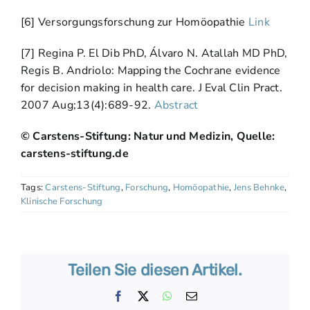
[6] Versorgungsforschung zur Homöopathie
Link
[7] Regina P. El Dib PhD, Álvaro N. Atallah MD PhD,
Regis B. Andriolo: Mapping the Cochrane evidence
for decision making in health care. J Eval Clin Pract.
2007 Aug;13(4):689-92.
Abstract
© Carstens-Stiftung: Natur und Medizin, Quelle:
carstens-stiftung.de
Tags:
Carstens-Stiftung
,
Forschung
,
Homöopathie
,
Jens Behnke
,
Klinische Forschung
Teilen Sie diesen Artikel.
Facebook
X
WhatsApp
E-
Mail