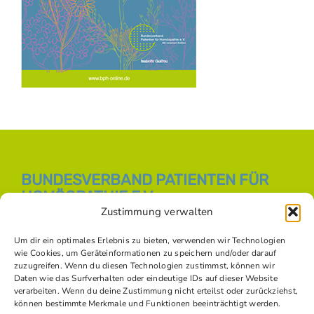
BUNDESVERBAND PATIENTEN FÜR
HOMÖOPATHIE E.V.
Zustimmung verwalten
E-Mail:
info [at] bph-online.de
Webseite:
Homöopathie Online
Um dir ein optimales Erlebnis zu bieten, verwenden wir Technologien
wie Cookies, um Geräteinformationen zu speichern und/oder darauf
zuzugreifen. Wenn du diesen Technologien zustimmst, können wir
Daten wie das Surfverhalten oder eindeutige IDs auf dieser Website
SOZIALE NETZWERKE
verarbeiten. Wenn du deine Zustimmung nicht erteilst oder zurückziehst,
können bestimmte Merkmale und Funktionen beeinträchtigt werden.