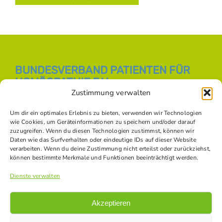
BUNDESVERBAND PATIENTEN FÜR
HOMÖOPATHIE E.V.
Zustimmung verwalten
E-Mail:
info [at] bph-online.de
Webseite:
Homöopathie Online
Um dir ein optimales Erlebnis zu bieten, verwenden wir Technologien
wie Cookies, um Geräteinformationen zu speichern und/oder darauf
zuzugreifen. Wenn du diesen Technologien zustimmst, können wir
Daten wie das Surfverhalten oder eindeutige IDs auf dieser Website
SOZIALE NETZWERKE
verarbeiten. Wenn du deine Zustimmung nicht erteilst oder zurückziehst,
können bestimmte Merkmale und Funktionen beeinträchtigt werden.
Dienste verwalten
Akzeptieren