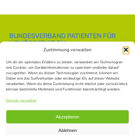
BUNDESVERBAND PATIENTEN FÜR
HOMÖOPATHIE E.V.
Zustimmung verwalten
E-Mail:
info [at] bph-online.de
Webseite:
Homöopathie Online
Um dir ein optimales Erlebnis zu bieten, verwenden wir Technologien
wie Cookies, um Geräteinformationen zu speichern und/oder darauf
zuzugreifen. Wenn du diesen Technologien zustimmst, können wir
Daten wie das Surfverhalten oder eindeutige IDs auf dieser Website
SOZIALE NETZWERKE
verarbeiten. Wenn du deine Zustimmung nicht erteilst oder zurückziehst,
können bestimmte Merkmale und Funktionen beeinträchtigt werden.
Dienste verwalten
Akzeptieren
Ablehnen