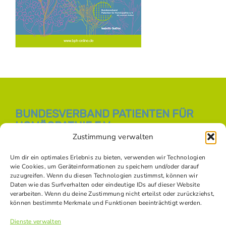
BUNDESVERBAND PATIENTEN FÜR
HOMÖOPATHIE E.V.
Zustimmung verwalten
E-Mail:
info [at] bph-online.de
Webseite:
Homöopathie Online
Um dir ein optimales Erlebnis zu bieten, verwenden wir Technologien
wie Cookies, um Geräteinformationen zu speichern und/oder darauf
zuzugreifen. Wenn du diesen Technologien zustimmst, können wir
Daten wie das Surfverhalten oder eindeutige IDs auf dieser Website
SOZIALE NETZWERKE
verarbeiten. Wenn du deine Zustimmung nicht erteilst oder zurückziehst,
können bestimmte Merkmale und Funktionen beeinträchtigt werden.
Dienste verwalten