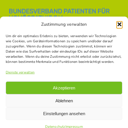
BUNDESVERBAND PATIENTEN FÜR
HOMÖOPATHIE E.V.
Zustimmung verwalten
E-Mail:
info [at] bph-online.de
Webseite:
Homöopathie Online
Um dir ein optimales Erlebnis zu bieten, verwenden wir Technologien
wie Cookies, um Geräteinformationen zu speichern und/oder darauf
zuzugreifen. Wenn du diesen Technologien zustimmst, können wir
Daten wie das Surfverhalten oder eindeutige IDs auf dieser Website
SOZIALE NETZWERKE
verarbeiten. Wenn du deine Zustimmung nicht erteilst oder zurückziehst,
können bestimmte Merkmale und Funktionen beeinträchtigt werden.
Dienste verwalten
Akzeptieren
Ablehnen
Einstellungen ansehen
© Copyright -
2026 Bundesverband Patienten für Homöopathie
e.V. |
Datenschutz
|
Impressum
|
Kontakt
|
Bildnachweise
Datenschutz
Impressum